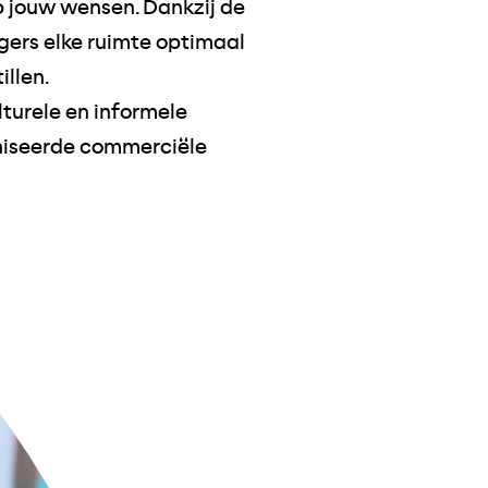
p jouw wensen. Dankzij de
gers elke ruimte optimaal
llen.
lturele en informele
niseerde commerciële