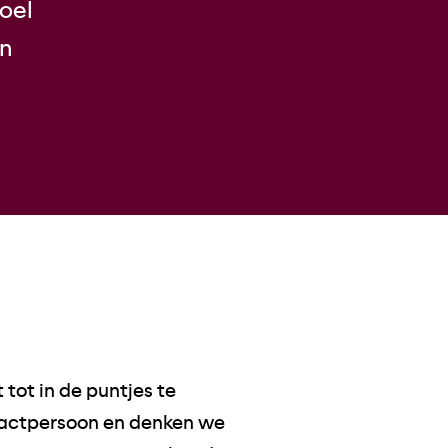
oel
en
ot in de puntjes te
ntactpersoon en denken we