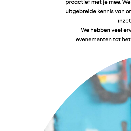
proactief met je mee. We
uitgebreide kennis van o
inze
We hebben veel erva
evenementen tot het