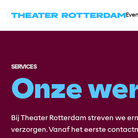
Overslaan
en
Eve
naar
de
inhoud
gaan
SERVICES
Onze wer
Bij Theater Rotterdam streven we ern
verzorgen. Vanaf het eerste contact