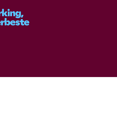
rking,
erbeste