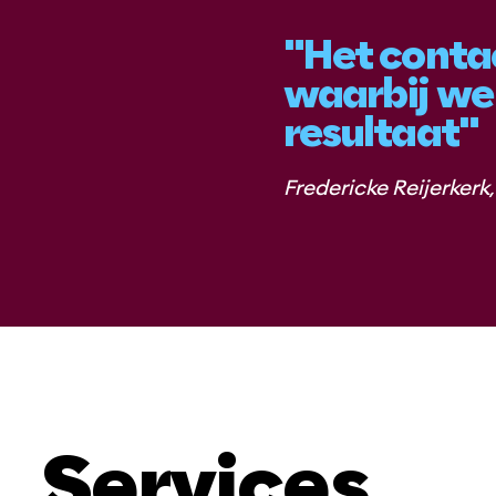
"Het conta
waarbij we 
resultaat"
Fredericke Reijerkerk
Services