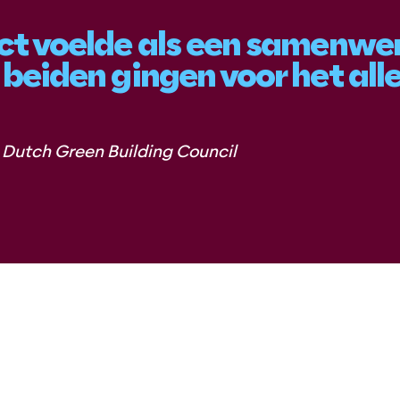
ct voelde als een samenwe
beiden gingen voor het all
, Dutch Green Building Council