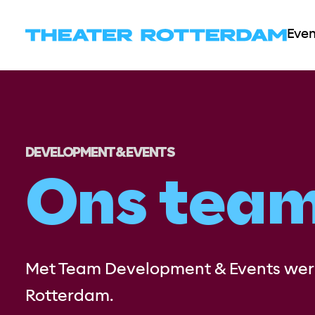
Overslaan
en
Eve
naar
de
inhoud
gaan
DEVELOPMENT & EVENTS
Ons tea
Met Team Development & Events werk
Rotterdam.