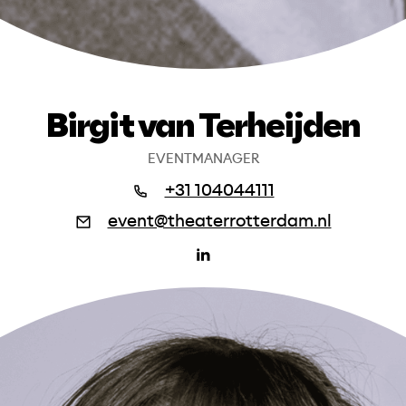
Birgit van Terheijden
EVENTMANAGER
+31 104044111
event@theaterrotterdam.nl
(ope
in
een
nieu
venst