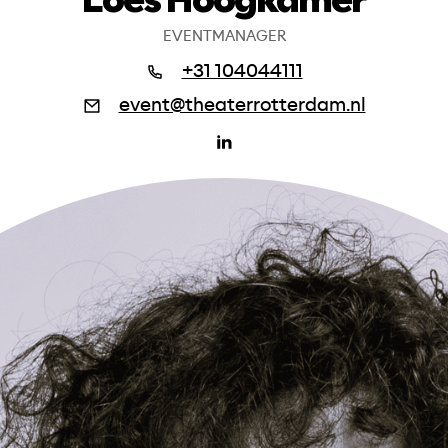
EVENTMANAGER
+31 104044111
event@theaterrotterdam.nl
(ope
in
een
nieu
venst