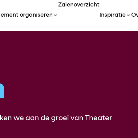
Zalenoverzicht
Menu openen
nement organiseren
Inspiratie
Ov
m
en we aan de groei van Theater