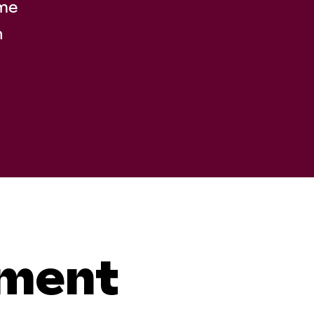
rme
n
pment