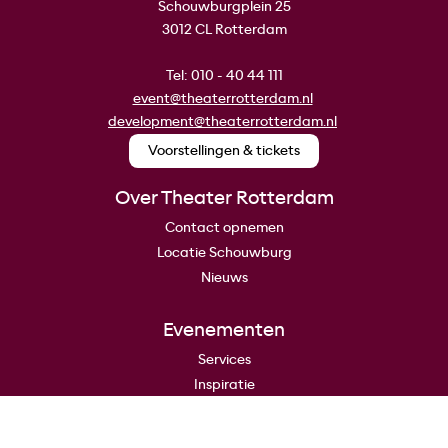
Schouwburgplein 25
3012 CL Rotterdam
Tel: 010 - 40 44 111
event@theaterrotterdam.nl
(opent
development@theaterrotterdam.nl
in
(opent
een
in
Voorstellingen & tickets
(opent
in
nieuw
een
een
venster)
nieuw
nieuw
Over Theater Rotterdam
venster)
venster)
Contact opnemen
Locatie Schouwburg
Nieuws
Evenementen
Services
Inspiratie
Huurvoorwaarden