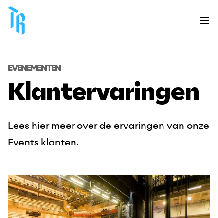
Overslaan
en
naar
de
inhoud
gaan
EVENEMENTEN
Klantervaringen
Lees hier meer over de ervaringen van onze
Events klanten.